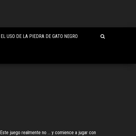
 EL USO DE LA PIEDRA DE GATO NEGRO
 Este juego realmente no ... y comience a jugar con