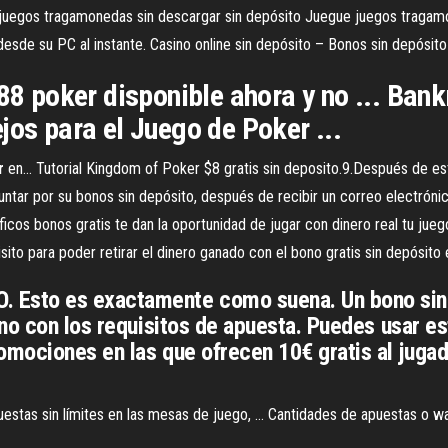
s juegos tragamonedas sin descargar sin depósito Juegue juegos tragamon
, desde su PC al instante. Casino online sin depósito – Bonos sin depósito 
88 poker disponible ahora y no ... Bank
jos para el Juego de Poker ...
r
en… Tutorial Kingdom of Poker $8 gratis sin deposito.9.Después de es
guntar por su bonos sin depósito, después de recibir un correo electró
cos bonos gratis te dan la oportunidad de jugar con dinero real tu juego
isito para poder retirar el dinero ganado con el bono gratis sin depósito
Esto es exactamente como suena. Un bono sin d
no con los requisitos de apuesta. Puedes usar es
mociones en las que ofrecen 10€ gratis al jugad
puestas sin límites en las mesas de juego, ... Cantidades de apuestas o 