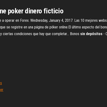
ne poker dinero ficticio
ce a operar en Forex. Wednesday, January 4, 2017. Las 10 mejores web
 que se registre en una página de póker online.El último aspecto del bo
hay ciertas condiciones que hay que completar... Bonos
sin
depósitos
- 
as
ver