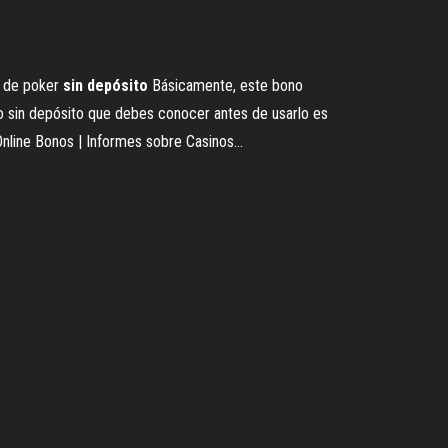
s de poker
sin
depósito
Básicamente, este bono
no sin depósito que debes conocer antes de usarlo es
Online Bonos | Informes sobre Casinos…