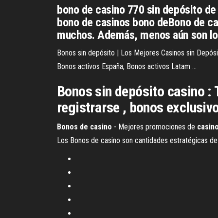
bono de casino 770 sin depósito de 
bono de casinos bono deBono de cas
muchos. Además, menos aún son los
Bonos sin depósito | Los Mejores Casinos sin Depósit
Bonos activos España, Bonos activos Latam ...
Bonos sin depósito casino : 
registrarse , bonos exclusiv
Bonos
de
casino
- Mejores promociones de
casin
Los Bonos de casino son cantidades estratégicas de d