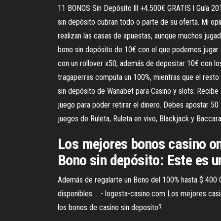
11 BONOS Sin Depósito lll +4.500€ GRATIS l Guía 201
sin depósito cubran todo o parte de su oferta. Mi o
realizan las casas de apuestas, aunque muchos juga
bono sin depósito de 10€ con el que podemos jugar a 
con un rollover x50, además de depositar 10€ con los 
tragaperras computa un 100%, mientras que el resto 
sin depósito de Wanabet para Casino y slots: Recibe
juego para poder retirar el dinero. Debes apostar 50
juegos de Ruleta, Ruleta en vivo, Blackjack y Baccar
Los mejores bonos casino onl
Bono sin depósito: Este es u
Además de regalarte un Bono del 100% hasta $ 400 Cas
disponibles ... - logesta-casino.com Los mejores casi
los bonos de casino sin deposito?