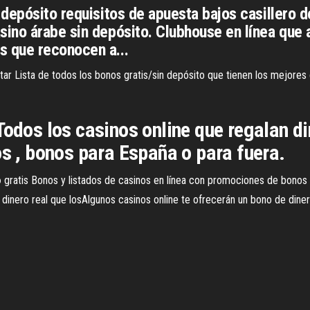
depósito requisitos de apuesta bajos casillero d
ino árabe sin depósito. Clubhouse en línea que a
 que reconocen a...
ar Lista de todos los bonos gratis/sin depósito que tienen los mejores c
Todos los casinos online que regalan di
os , bonos para España o para fuera.
o
gratis Bonos y listados de casinos en línea con promociones de bonos
inero real que losAlgunos casinos online te ofrecerán un bono de diner