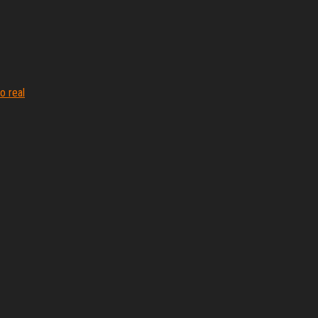
o real