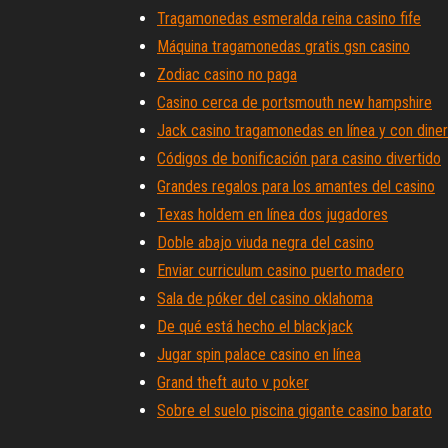
Tragamonedas esmeralda reina casino fife
Máquina tragamonedas gratis gsn casino
Zodiac casino no paga
Casino cerca de portsmouth new hampshire
Jack casino tragamonedas en línea y con diner
Códigos de bonificación para casino divertido
Grandes regalos para los amantes del casino
Texas holdem en línea dos jugadores
Doble abajo viuda negra del casino
Enviar curriculum casino puerto madero
Sala de póker del casino oklahoma
De qué está hecho el blackjack
Jugar spin palace casino en línea
Grand theft auto v poker
Sobre el suelo piscina gigante casino barato
Geant casino annemasse servicio a domicilio